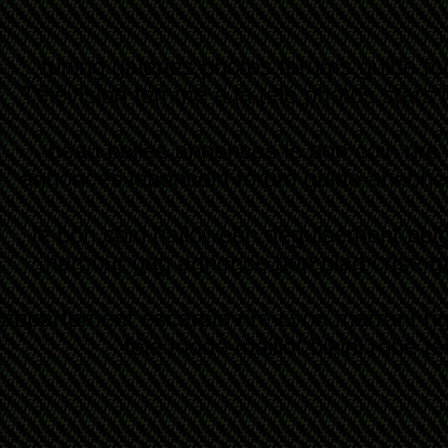
tuning
galeries photos forums
guide f
Télévision
femme a la télé
photos stars
beau belles annonces
le bon coin rire
annonces leboncoin
forum guide
annonce
le bon coin
halloween déguisement
bel
humour gag annonce
bon plan
crise
m
appartement
escarpin
rire
Lyon
marrant ri
télé
mode maillot bikini
robe t